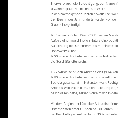
Er erwarb auch die Berechtigung, den Namen "
"J.G.Rechtglaub Nachf. Inh. Karl Wolf".
In den nachfolgenden Jahren erwarb Karl Wolf
Seit Beginn des Jahrhunderts wurden von der 
Grabsteine gefertigt.
1946 erwarb Richard Wolf (*1916) seinen Meis
Aufbau einer maschinellen Natursteinprodukti
Ausrichtung des Unternehmens mit einer moder
Handwerkskunst.
1960 wurde das Unternehmen zum Natursteinwe
die Geschäftsleitung ein.
1972 wurde sein Sohn Andreas Wolf (*1947) an 
1980 wurde das Unternehmen aufgeteilt in ei
Betriebsgesellschaft – Natursteinwerk Recht
Andreas Wolf trat in die Geschäftsleitung ein
beschlossen hatte, seinen Schreibtisch in d
Mit dem Beginn der Lübecker Altstadtsanierun
Unternehmen erneut – nach ca. 80 Jahren – Na
der Beschäftigten auf heute ca. 30 Mitarbeiter