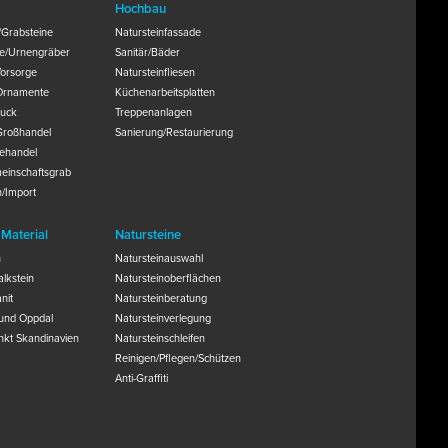
Hochbau
Grabsteine
Natursteinfassade
ne/Urnengräber
Sanitär/Bäder
orsorge
Natursteinfliesen
/Ornamente
Küchenarbeitsplatten
uck
Treppenanlagen
Großhandel
Sanierung/Restaurierung
nehandel
einschaftsgrab
n/Import
 Material
Natursteine
n
Natursteinauswahl
lkstein
Natursteinoberflächen
nit
Natursteinberatung
 und Oppdal
Natursteinverlegung
kt Skandinavien
Natursteinschleifen
Reinigen/Pflegen/Schützen
Anti-Graffiti