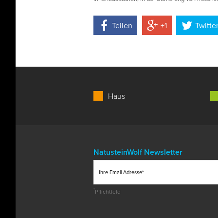
Teilen
+1
Twitte
Haus
NatusteinWolf Newsletter
*
Pflichtfeld