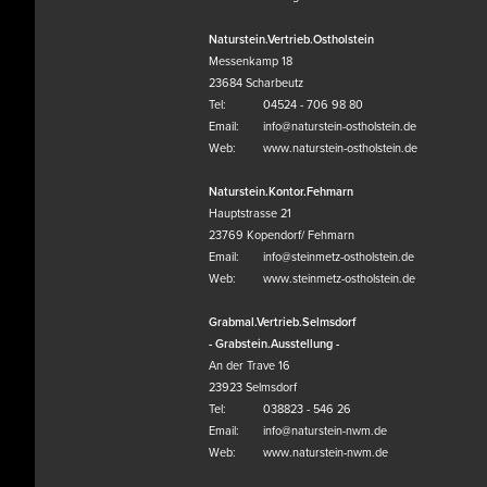
Naturstein.Vertrieb.Ostholstein
Messenkamp 18
23684 Scharbeutz
Tel:
04524 - 706 98 80
Email:
info@naturstein-ostholstein.de
Web:
www.naturstein-ostholstein.de
Naturstein.Kontor.Fehmarn
Hauptstrasse 21
23769 Kopendorf/ Fehmarn
Email:
info@steinmetz-ostholstein.de
Web:
www.steinmetz-ostholstein.de
Grabmal.Vertrieb.Selmsdorf
- Grabstein.Ausstellung -
An der Trave 16
23923 Selmsdorf
Tel:
038823 - 546 26
Email:
info@naturstein-nwm.de
Web:
www.naturstein-nwm.de