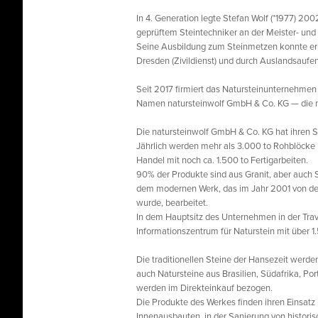
In 4. Generation legte Stefan Wolf (*1977) 2
geprüftem Steintechniker an der Meister- und 
Seine Ausbildung zum Steinmetzen konnte er
Dresden (Zivildienst) und durch Auslandsaufe
Seit 2017 firmiert das Natursteinunternehme
Namen natursteinwolf GmbH & Co. KG — die n
Die natursteinwolf GmbH & Co. KG hat ihren Sc
Jährlich werden mehr als 3.000 to Rohblöcke 
Handel mit noch ca. 1.500 to Fertigarbeiten.
90% der Produkte sind aus Granit, aber auch 
dem modernen Werk, das im Jahr 2001 von de
wurde, bearbeitet.
In dem Hauptsitz des Unternehmen in der Trav
Informationszentrum für Naturstein mit über 
Die traditionellen Steine der Hansezeit wer
auch Natursteine aus Brasilien, Südafrika, Por
werden im Direkteinkauf bezogen.
Die Produkte des Werkes finden ihren Einsat
Innenausbauten, in der Sanierung von histori