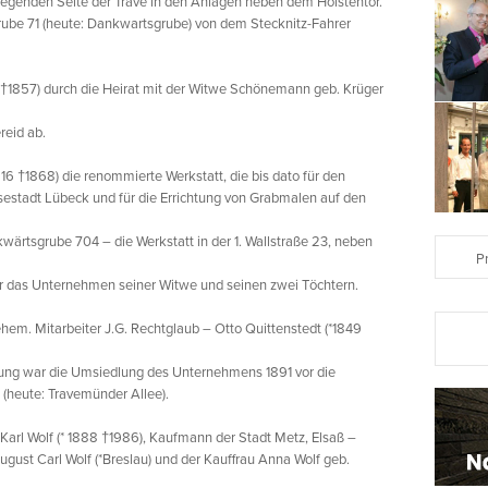
iegenden Seite der Trave in den Anlagen neben dem Holstentor.
ube 71 (heute: Dankwartsgrube) von dem Stecknitz-Fahrer
 †1857) durch die Heirat mit der Witwe Schönemann geb. Krüger
reid ab.
 †1868) die renommierte Werkstatt, die bis dato für den
sestadt Lübeck und für die Errichtung von Grabmalen auf den
wärtsgrube 704 – die Werkstatt in der 1. Wallstraße 23, neben
P
 er das Unternehmen seiner Witwe und seinen zwei Töchtern.
em. Mitarbeiter J.G. Rechtglaub – Otto Quittenstedt (*1849
cklung war die Umsiedlung des Unternehmens 1891 vor die
4 (heute: Travemünder Allee).
arl Wolf (* 1888 †1986), Kaufmann der Stadt Metz, Elsaß –
gust Carl Wolf (*Breslau) und der Kauffrau Anna Wolf geb.