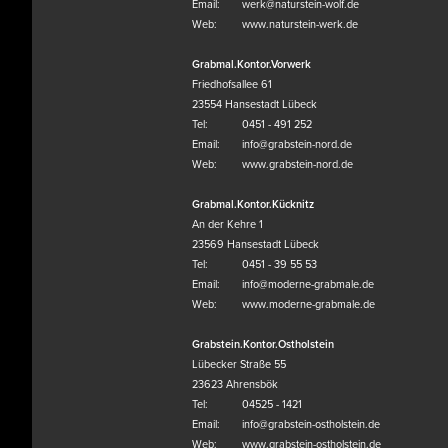
Email:
werk@naturstein-wolf.de
Web:
www.naturstein-werk.de
Grabmal.Kontor.Vorwerk
Friedhofsallee 61
23554 Hansestadt Lübeck
Tel:
0451 - 491 252
Email:
info@grabstein-nord.de
Web:
www.grabstein-nord.de
Grabmal.Kontor.Kücknitz
An der Kehre 1
23569 Hansestadt Lübeck
Tel:
0451 - 39 55 53
Email:
info@moderne-grabmale.de
Web:
www.moderne-grabmale.de
Grabstein.Kontor.Ostholstein
Lübecker Straße 55
23623 Ahrensbök
Tel:
04525 - 1421
Email:
info@grabstein-ostholstein.de
Web:
www.grabstein-ostholstein.de