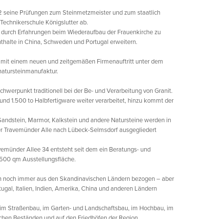
002 seine Prüfungen zum Steinmetzmeister und zum staatlich
Technikerschule Königslutter ab.
 durch Erfahrungen beim Wiederaufbau der Frauenkirche zu
nthalte in China, Schweden und Portugal erweitern.
n mit einem neuen und zeitgemäßen Firmenauftritt unter dem
atursteinmanufaktur.
hwerpunkt traditionell bei der Be- und Verarbeitung von Granit.
und 1.500 to Halbfertigware weiter verarbeitet, hinzu kommt der
Sandstein, Marmor, Kalkstein und andere Natursteine werden in
r Travemünder Alle nach Lübeck-Selmsdorf ausgegliedert
emünder Allee 34 entsteht seit dem ein Beratungs- und
1.500 qm Ausstellungsfläche.
den noch immer aus den Skandinavischen Ländern bezogen – aber
tugal, Italien, Indien, Amerika, China und anderen Ländern
z im Straßenbau, im Garten- und Landschaftsbau, im Hochbau, im
schen Beständen und auf den Friedhöfen der Region.