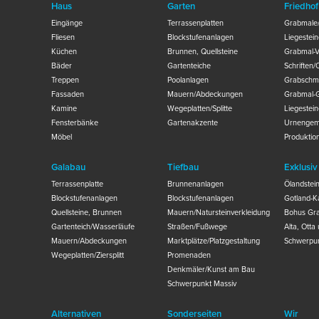
Haus
Garten
Friedhof
Eingänge
Terrassenplatten
Grabmale/
Fliesen
Blockstufenanlagen
Liegestei
Küchen
Brunnen, Quellsteine
Grabmal-V
Bäder
Gartenteiche
Schriften
Treppen
Poolanlagen
Grabschm
Fassaden
Mauern/Abdeckungen
Grabmal-
Kamine
Wegeplatten/Splitte
Liegestei
Fensterbänke
Gartenakzente
Urnengem
Möbel
Produktio
Galabau
Tiefbau
Exklusiv
Terrassenplatte
Brunnenanlagen
Ölandstei
Blockstufenanlagen
Blockstufenanlagen
Gotland-Ka
Quellsteine, Brunnen
Mauern/Natursteinverkleidung
Bohus Gra
Gartenteich/Wasserläufe
Straßen/Fußwege
Alta, Otta
Mauern/Abdeckungen
Marktplätze/Platzgestaltung
Schwerpun
Wegeplatten/Ziersplitt
Promenaden
Denkmäler/Kunst am Bau
Schwerpunkt Massiv
Alternativen
Sonderseiten
Wir