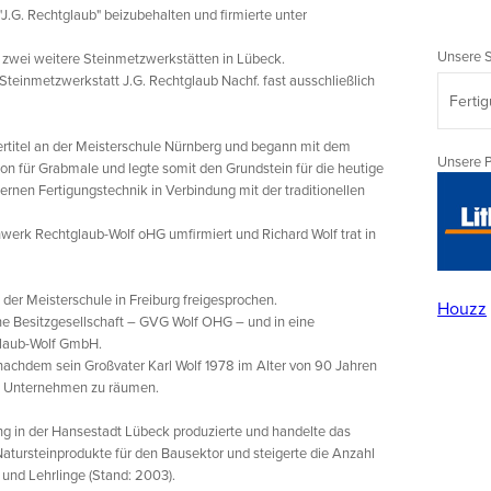
J.G. Rechtglaub" beizubehalten und firmierte unter
Unsere 
 zwei weitere Steinmetzwerkstätten in Lübeck.
Steinmetzwerkstatt J.G. Rechtglaub Nachf. fast ausschließlich
Ferti
tertitel an der Meisterschule Nürnberg und begann mit dem
Unsere 
on für Grabmale und legte somit den Grundstein für die heutige
nen Fertigungstechnik in Verbindung mit der traditionellen
rk Rechtglaub-Wolf oHG umfirmiert und Richard Wolf trat in
der Meisterschule in Freiburg freigesprochen.
Houzz
ne Besitzgesellschaft – GVG Wolf OHG – und in eine
glaub-Wolf GmbH.
, nachdem sein Großvater Karl Wolf 1978 im Alter von 90 Jahren
em Unternehmen zu räumen.
g in der Hansestadt Lübeck produzierte und handelte das
tursteinprodukte für den Bausektor und steigerte die Anzahl
 und Lehrlinge (Stand: 2003).