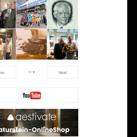
rev
1 / 5
Next