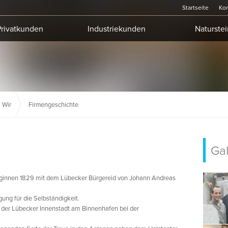
Startseite
Kon
Privatkunden
Industriekunden
Naturstei
Wir
Firmengeschichte
Gal
ginnen 1829 mit dem Lübecker Bürgereid von Johann Andreas
ung für die Selbständigkeit.
der Lübecker Innenstadt am Binnenhafen bei der