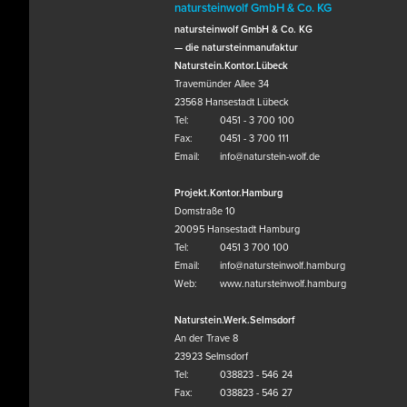
natursteinwolf GmbH & Co. KG
natursteinwolf GmbH & Co. KG
— die natursteinmanufaktur
Naturstein.Kontor.Lübeck
Travemünder Allee 34
23568 Hansestadt Lübeck
Tel:
0451 - 3 700 100
Fax:
0451 - 3 700 111
Email:
info@naturstein-wolf.de
Projekt.Kontor.Hamburg
Domstraße 10
20095 Hansestadt Hamburg
Tel:
0451 3 700 100
Email:
info@natursteinwolf.hamburg
Web:
www.natursteinwolf.hamburg
Naturstein.Werk.Selmsdorf
An der Trave 8
23923 Selmsdorf
Tel:
038823 - 546 24
Fax:
038823 - 546 27