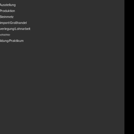
Ausstellung
/Produktion
/Steinmetz
nimport/Großhandel
nverlegung/Lohnarbeit
chichte
ildung/Praktikum