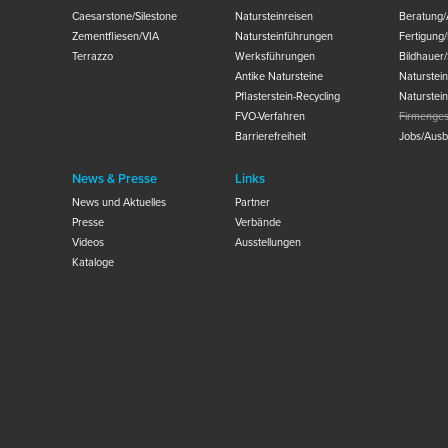
Caesarstone/Silestone
Natursteinreisen
Beratung/
Zementfliesen/VIA
Natursteinführungen
Fertigung
Terrazzo
Werksführungen
Bildhauer
Antike Natursteine
Naturstei
Pflasterstein-Recycling
Naturstei
FVO-Verfahren
Firmenges
Barrierefreiheit
Jobs/Ausb
News & Presse
Links
News und Aktuelles
Partner
Presse
Verbände
Videos
Ausstellungen
Kataloge