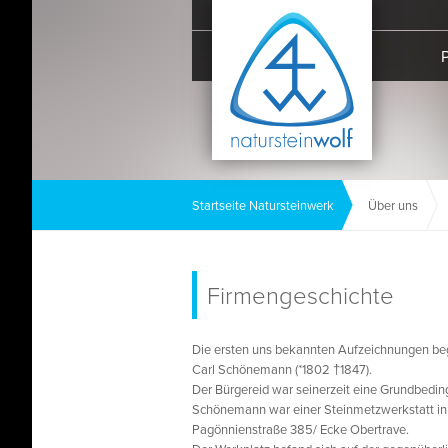
Startseite Natursteinwerk
Über uns
Firmengeschichte
Die ersten uns bekannten Aufzeichnungen be
Carl Schönemann (*1802 †1847).
Der Bürgereid war seinerzeit eine Grundbeding
Schönemann war einer Steinmetzwerkstatt in 
Pagönnienstraße 385/ Ecke Obertrave.