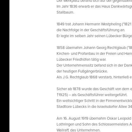
Der Werkplatz befand sich auf der gegenüberl
Im Jahr 1836 erwarb er das Haus Dankwärtsgr
Stallbaum.
1849 trat Johann Hermann Westpheling (*1821
die Nachfolge in der Geschäftsführung an.
Er legte im selben Jahr seinen Lübecker Bürge
1858 übernahm Johann Georg Rechtglaub (*1816
Kirchen- und Profanbau in der Freien und Han
Lübecker Friedhöfen tätig war.
Der Unternehmenssitz befand sich in der Dank
der heutigen Fußgängerbrücke.
Als J.G. Rechtglaub 1868 verstarb, hinterließ
Sicher ab 1878 wurde das Geschäft von dem eh
†1925) – als Geschäftsführer weitergeführt.
Ein weitsichtiger Schritt in der Firmenentwi
Stadttore Lübecks in die Israelsdorfer Allee 3
Am 16. August 1919 übernahm Oskar Leopold K
Lothringen und Sohn des Schlossermeisters Au
Wallraff, das Unternehmen.